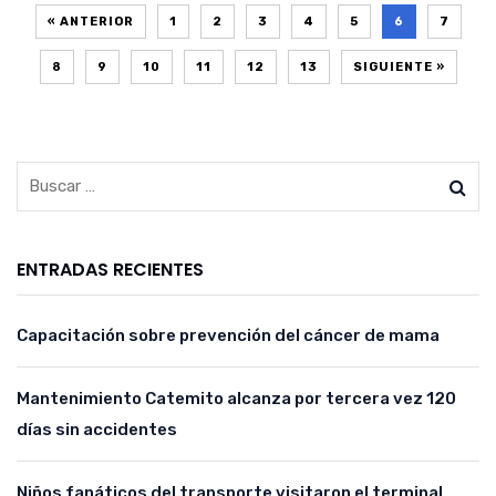
« ANTERIOR
1
2
3
4
5
6
7
8
9
10
11
12
13
SIGUIENTE »
ENTRADAS RECIENTES
Capacitación sobre prevención del cáncer de mama
Mantenimiento Catemito alcanza por tercera vez 120
días sin accidentes
Niños fanáticos del transporte visitaron el terminal