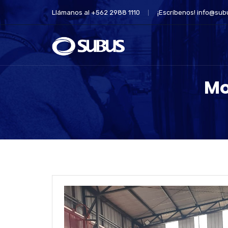
Llámanos al +562 2988 1110
¡Escríbenos!
info@subu
Mo