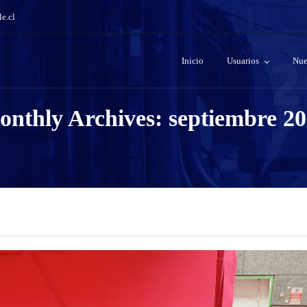
e.cl
Inicio
Usuarios
Nue
nthly Archives: septiembre 2