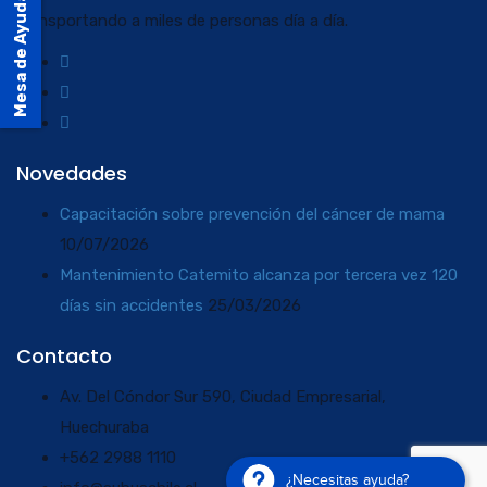
Mesa de Ayuda
transportando a miles de personas día a día.
Novedades
Capacitación sobre prevención del cáncer de mama
10/07/2026
Mantenimiento Catemito alcanza por tercera vez 120
días sin accidentes
25/03/2026
Contacto
Av. Del Cóndor Sur 590, Ciudad Empresarial,
Huechuraba
+562 2988 1110