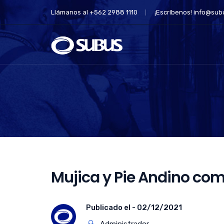
Llámanos al +562 2988 1110
¡Escríbenos!
info@subu
Mujica y Pie Andino com
Publicado el -
02/12/2021