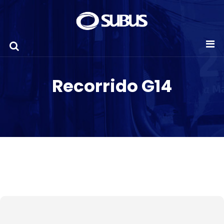
Recorrido G14
G14