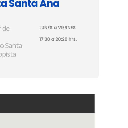
a Santa Ana
r de
LUNES a VIERNES
17:30 a 20:20 hrs.
ro Santa
opista