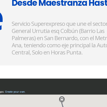
e
Desde Maestranza Hast
Servicio Superexpreso que une el secto
General Urrutia esq Colbún (Barrio Las
Palmeras) en San Bernardo, con el Met
Ana, teniendo como eje principal la Aut
Central, Solo en Horas Punta.