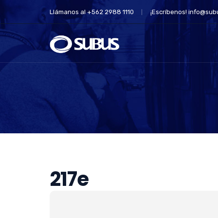
Llámanos al +562 2988 1110
¡Escríbenos!
info@subu
217e